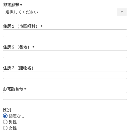
須
都道府県
)
(
必
須
住所１（市区町村）
)
(
必
須
住所２（番地）
)
(
必
須
住所３（建物名）
)
お電話番号
(
必
須
性別
)
指定なし
男性
女性