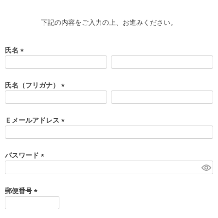
下記の内容をご入力の上、お進みください。
氏名
(
必
須
氏名（フリガナ）
)
(
必
須
Ｅメールアドレス
)
(
必
須
パスワード
)
(
必
須
郵便番号
)
(
必