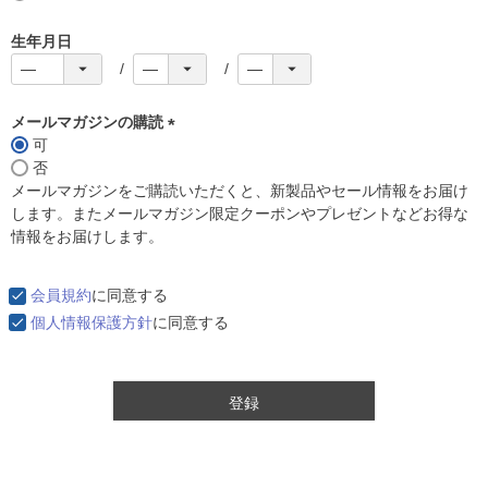
生年月日
メールマガジンの購読
可
(
否
必
メールマガジンをご購読いただくと、新製品やセール情報をお届け
須
します。またメールマガジン限定クーポンやプレゼントなどお得な
)
情報をお届けします。
会員規約
に同意する
個人情報保護方針
に同意する
登録