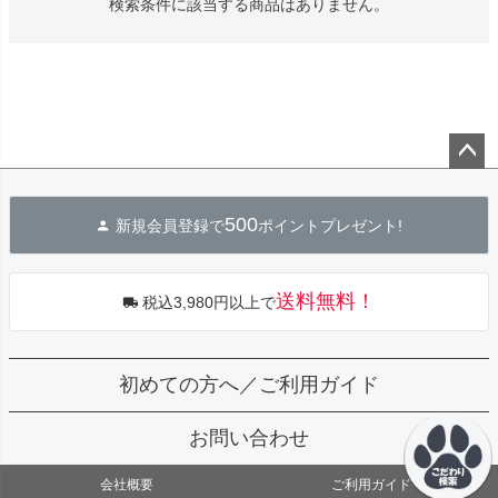
検索条件に該当する商品はありません。
デュロイシャツ
スーパーベー君 クー
寝そべりアニマルト
バイカラ
ルプラスタンクトッ
レーナー ゼブラ
ー COCO
プ GREEN
価格
¥
3,520
販売価格
¥
2,860
販売価格
税込
税込
販売価格
¥
3,025
税込
〜
〜
〜
細を見る
詳細を見る
詳細を
詳細を見る
ペー
ジト
500
新規会員登録で
ポイントプレゼント!
ップ
へ
送料無料！
税込3,980円以上で
初めての方へ／ご利用ガイド
お問い合わせ
会社概要
ご利用ガイド