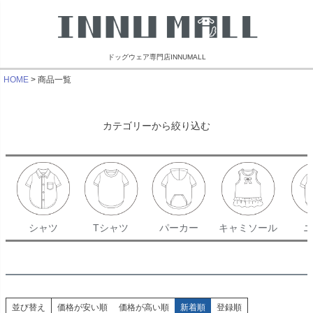
ドッグウェア専門店INNUMALL
HOME
商品一覧
カテゴリーから絞り込む
シャツ
Tシャツ
パーカー
キャミソール
ニ
並び替え
価格が安い順
価格が高い順
新着順
登録順
リンブラザーズ
ビーチェホリック
ライフライク
マンダリン