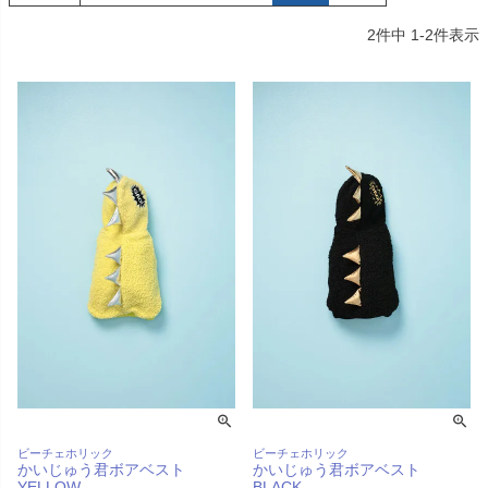
デュロイシャツ
スーパーベー君 クー
寝そべりアニマルト
バイカラ
ルプラスタンクトッ
レーナー ゼブラ
ー COCO
2
件中
1
-
2
件表示
プ GREEN
価格
¥
3,520
販売価格
¥
2,860
販売価格
税込
税込
販売価格
¥
3,025
税込
〜
〜
〜
細を見る
詳細を見る
詳細を
詳細を見る
ビーチェホリック
ビーチェホリック
かいじゅう君ボアベスト
かいじゅう君ボアベスト
YELLOW
BLACK