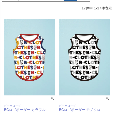
デュロイシャツ
スーパーベー君 クー
寝そべりアニマルト
バイカラ
ルプラスタンクトッ
レーナー ゼブラ
ー COCO
17
件中
1
-
17
件表示
プ GREEN
価格
¥
3,520
販売価格
¥
2,860
販売価格
税込
税込
販売価格
¥
3,025
税込
〜
〜
〜
細を見る
詳細を見る
詳細を
詳細を見る
ビークローズ
ビークローズ
BCロゴボーダー カラフル
BCロゴボーダー モノクロ