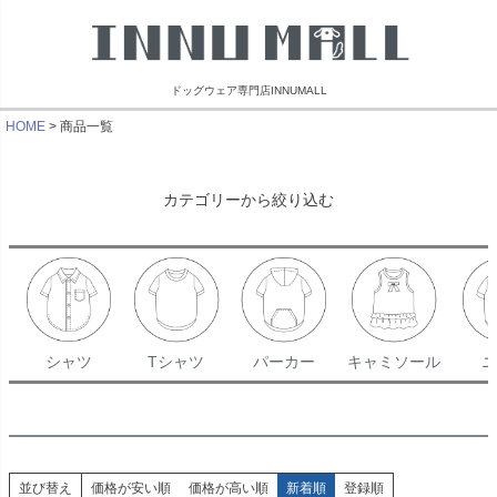
ドッグウェア専門店INNUMALL
HOME
商品一覧
カテゴリーから絞り込む
シャツ
Tシャツ
パーカー
キャミソール
ニ
並び替え
価格が安い順
価格が高い順
新着順
登録順
リンブラザーズ
ビーチェホリック
ライフライク
マンダリン