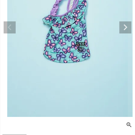
デュロイシャツ
スーパーベー君 クー
寝そべりアニマルト
バイカラ
ルプラスタンクトッ
レーナー ゼブラ
ー COCO
プ GREEN
価格
¥
3,520
販売価格
¥
2,860
販売価格
税込
税込
販売価格
¥
3,025
税込
〜
〜
〜
細を見る
詳細を見る
詳細を
詳細を見る