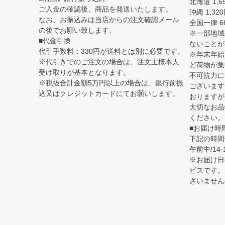
北海道 1,6
ご入金の確認後、商品を発送いたします。
沖縄 1,32
なお、お振込みは当店からの注文確認メール
全国一律 6
の後でお願い致します。
※一部地域
■代金引換
ないことが
代引手数料：330円が送料とは別に必要です。
※年末年始
※代引きでのご注文の場合は、注文主様本人
ど荷物が集
受け取りが基本となります。
不可抗力に
※税抜合計金額5万円以上の場合は、銀行前振
ございます
込又はクレジットカードにてお願いします。
おりますが
大切なお品
ください。
■お届け時
下記の時間
午前中/14-1
※お届け日
ビスです。
ざいません