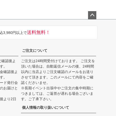
ペー
ジト
送料無料！
込3,980円以上で
ップ
へ
ご注文について
文確認後よ
ご注文は24時間受付けております。 ご注文を
す。
頂いた場合は、自動返信メールの後、24時間
入金確認後よ
以内に当店よりご注文確認のメールをお送り
す。
させて頂きます。このメールにて内容をご確
カード発行会
認くださいませ。
品のお届けと
※長期イベント出張中やご注文の集中時期に
つきましては、ご返答が遅れる場合ございま
後より2日
す。ご了承下さい。
個人情報の取り扱いについて