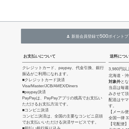
500
新規会員登録で
ポイントプ
お支払いについて
送料につ
クレジットカード、paypay、代金引換、銀行
3,980円
振込がご利用になれます。
北海道・沖
■クレジットカード決済
対象外
とな
Visa/Master/JCB/AMEX/Diners
当店は毎週
■paypay決済
みさせて頂
PayPayは、PayPayアプリの残高でお支払い
配送はヤマト
ただけるお支払方法です。
す。
■コンビニ決済
【メール便
コンビニ決済は、全国の主要なコンビニ店頭
全国一律 3
でお支払いいただける決済サービスです。
【宅配便】
■前払い銀行振り込み