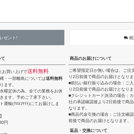
レゼント!
税
いて
商品のお届けについて
ご希望指定日が無い場合は、ご注
送料無料
以上お買い上げで
り2日前後で商品のお届けとなりま
縄・一部離島については
送料無料
■前払い銀行振り込みの場合：ご
ります。
り2日前後で商品のお届けとなりま
水曜定休の為、全ての業務をお休
■クレジットカード決済の場合：
きます。予めご了承下さい。
社の承認確認後より2日前後で商
運輸(ｸﾛﾈｺﾔﾏﾄ)にてお届けしま
なります。
■商品代金引換の場合：ご注文確認
】
前後で商品のお届けとなります。
30円
返品・交換について