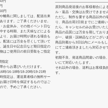
50円
0円
原則商品発送後のお客様都合によ
60円
ル・返品・交換はお受けできませ
や離島に関しましては、配送出来
ただし、制作を要する商品以外の
あります。ご了承くださいませ。
り、商品出荷2日前までにご連絡
・お盆休み、その他イベント日な
たら、キャンセルのみお受けいた
中する時期、また天候などによる
商品の品質には万全を期しており
より、お届け時間が遅れる場合も
が一、破損・誤納品などがござい
。配送には万全を尽くして頂いて
商品到着から3日以内にメールも
、誕生日や記念日など期日指定の
にてご連絡頂きましたら対応させ
物はご使用日の前日受取をご指定
す。
初期不良、発送商品間違いの場合
間指定
いにて対応いたします。
帯からお選びいただけます。
それ以外の場合、送料はお客様負
6時/16-18時/18-20時/19-21時
す。
時指定は、運送業者様の無料サー
お届け日時を保証するものではご
ので、予めご了承ください。