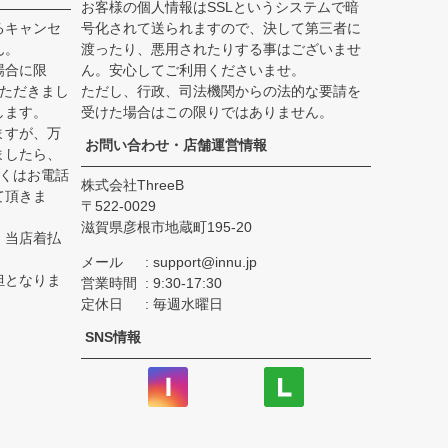
お客様の個人情報はSSLというシステムで暗
るキャンセ
号化されて送られますので、決して第三者に
ん。
渡ったり、悪用されたりする事はございませ
場合に限
ん。安心してご利用くださいませ。
いただきまし
ただし、行政、司法機関からの法的な要請を
します。
受けた場合はこの限りではありません。
ますが、万
お問い合わせ・店舗運営情報
ましたら、
しくはお電話
株式会社ThreeB
て頂きま
522-0029
滋賀県彦根市地蔵町195-20
、当店着払
メール
support@innu.jp
担となりま
営業時間
9:30-17:30
定休日
毎週水曜日
SNS情報