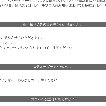
e.jp 」「@softbank.ne.jp」などをご使用の方でドメイン指定受信／拒
いない場合、購入完了通知メールや再入荷お知らせ通知など各種通知メー
銀行振り込みの振込先がわかりません。
をお送りさせていただきます。
たします。
すとキャンセル扱いとなりますのでご注意ください。
複数オーダーまとめたい。
おりません。あらかじめご了承ください。
海外への発送は可能ですか？