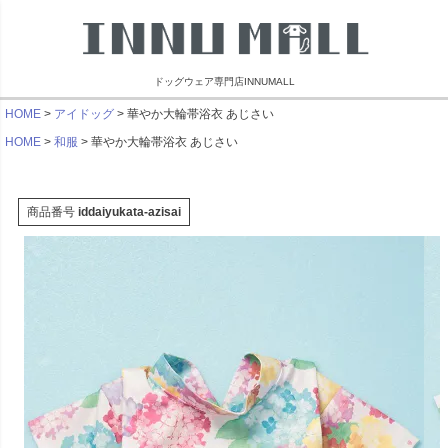
ドッグウェア専門店INNUMALL
HOME
アイドッグ
華やか大輪帯浴衣 あじさい
HOME
和服
華やか大輪帯浴衣 あじさい
商品番号
iddaiyukata-azisai
リンブラザーズ
ビーチェホリック
ライフライク
マンダリン