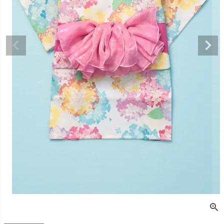
デュロイシャツ
スーパーベー君 クー
寝そべりアニマルト
バイカラ
ルプラスタンクトッ
レーナー ゼブラ
ー COCO
プ GREEN
価格
¥
3,520
販売価格
¥
2,860
販売価格
税込
税込
販売価格
¥
3,025
税込
〜
〜
〜
細を見る
詳細を見る
詳細を
詳細を見る