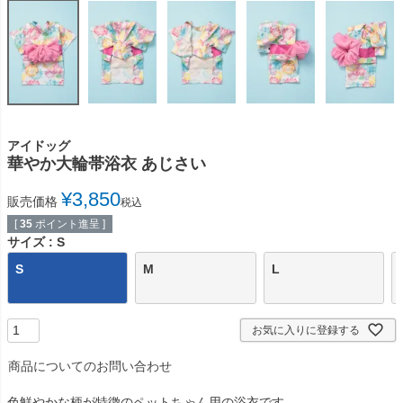
アイドッグ
華やか大輪帯浴衣 あじさい
¥
3,850
販売価格
税込
[
35
ポイント進呈 ]
サイズ
S
S
M
L
お気に入りに登録する
商品についてのお問い合わせ
色鮮やかな柄が特徴のペットちゃん用の浴衣です。