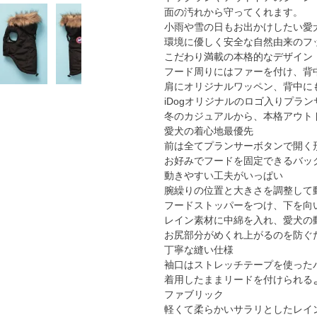
面の汚れから守ってくれます。
小雨や雪の日もお出かけしたい愛
環境に優しく安全な自然由来のフ
こだわり満載の本格的なデザイン
フード周りにはファーを付け、背
肩にオリジナルワッペン、背中にも
iDogオリジナルのロゴ入りプラ
冬のカジュアルから、本格アウト
愛犬の着心地最優先
前は全てプランサーボタンで開く
お好みでフードを固定できるバッ
動きやすい工夫がいっぱい
腕繰りの位置と大きさを調整して
フードストッパーをつけ、下を向
レイン素材に中綿を入れ、愛犬の
お尻部分がめくれ上がるのを防ぐ
丁寧な縫い仕様
袖口はストレッチテープを使った
着用したままリードを付けられる
ファブリック
軽くて柔らかいサラリとしたレイ