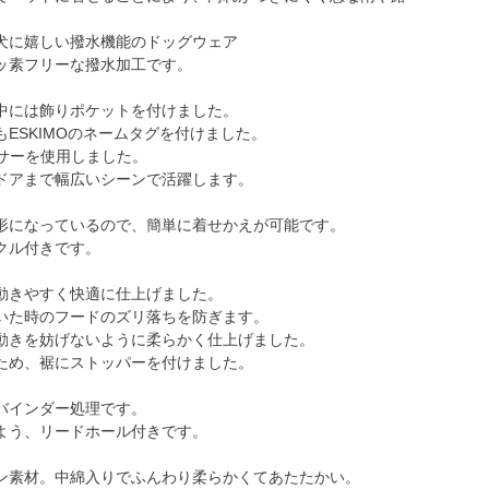
犬に嬉しい撥水機能のドッグウェア
ッ素フリーな撥水加工です。
中には飾りポケットを付けました。
ESKIMOのネームタグを付けました。
ンサーを使用しました。
ドアまで幅広いシーンで活躍します。
形になっているので、簡単に着せかえが可能です。
クル付きです。
動きやすく快適に仕上げました。
いた時のフードのズリ落ちを防ぎます。
動きを妨げないように柔らかく仕上げました。
ため、裾にストッパーを付けました。
バインダー処理です。
よう、リードホール付きです。
ン素材。中綿入りでふんわり柔らかくてあたたかい。