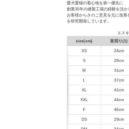
愛犬愛猫の着心地を第一優先に
創業35年の縫製工場の経験を活
お客様からさのご意見を元に改善
を研究開発しています。
エスキ
size(cm)
首回り(1)
XS
24cm
S
28cm
M
31cm
L
37cm
XL
41cm
XXL
44cm
F
46cm
DS
29cm
DM
34cm