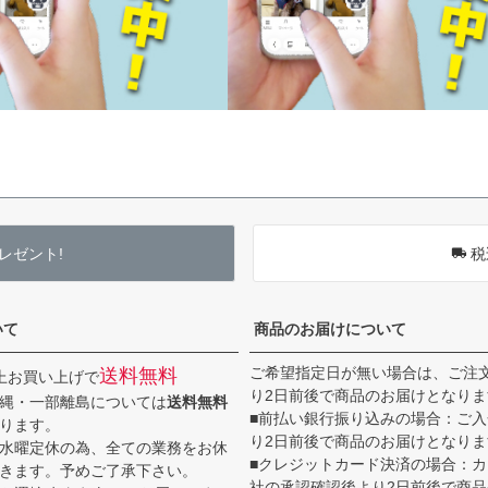
レゼント!
税
いて
商品のお届けについて
ご希望指定日が無い場合は、ご注
送料無料
以上お買い上げで
り2日前後で商品のお届けとなりま
縄・一部離島については
送料無料
■前払い銀行振り込みの場合：ご
ります。
り2日前後で商品のお届けとなりま
水曜定休の為、全ての業務をお休
■クレジットカード決済の場合：
きます。予めご了承下さい。
社の承認確認後より2日前後で商