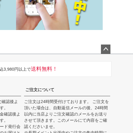
ペー
ジト
送料無料！
込3,980円以上で
ップ
へ
ご注文について
文確認後よ
ご注文は24時間受付けております。 ご注文を
す。
頂いた場合は、自動返信メールの後、24時間
入金確認後よ
以内に当店よりご注文確認のメールをお送り
す。
させて頂きます。このメールにて内容をご確
カード発行会
認くださいませ。
品のお届けと
※長期イベント出張中やご注文の集中時期に