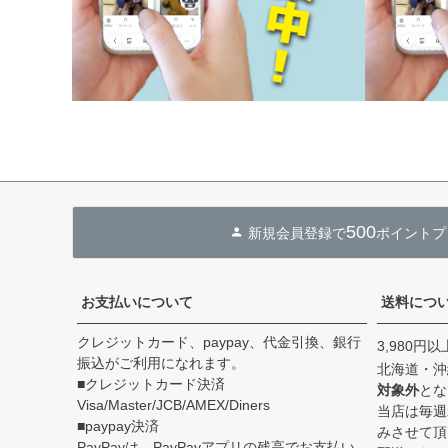
500
新規会員登録で
ポイントプ
お支払いについて
送料につ
クレジットカード、paypay、代金引換、銀行
3,980円
振込がご利用になれます。
北海道・沖
■クレジットカード決済
対象外
とな
Visa/Master/JCB/AMEX/Diners
当店は毎週
■paypay決済
みさせて頂
PayPayは、PayPayアプリの残高でお支払い