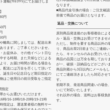
運輸(ｸﾛﾈｺﾔﾏﾄ)にてお届けしま
なります。
■商品代金引換の場合：ご注文確認
】
前後で商品のお届けとなります。
30円
返品・交換について
50円
0円
原則商品発送後のお客様都合によ
60円
ル・返品・交換はお受けできませ
や離島に関しましては、配送出来
ただし、制作を要する商品以外の
あります。ご了承くださいませ。
り、商品出荷2日前までにご連絡
・お盆休み、その他イベント日な
たら、キャンセルのみお受けいた
中する時期、また天候などによる
商品の品質には万全を期しており
より、お届け時間が遅れる場合も
が一、破損・誤納品などがござい
。配送には万全を尽くして頂いて
商品到着から3日以内にメールも
、誕生日や記念日など期日指定の
にてご連絡頂きましたら対応させ
物はご使用日の前日受取をご指定
す。
初期不良、発送商品間違いの場合
間指定
いにて対応いたします。
帯からお選びいただけます。
それ以外の場合、送料はお客様負
6時/16-18時/18-20時/19-21時
す。
時指定は、運送業者様の無料サー
お届け日時を保証するものではご