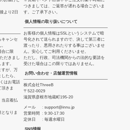
つきましては、ご返答が遅れる場合ございま
後より2日
す。ご了承下さい。
個人情報の取り扱いについて
お客様の個人情報はSSLというシステムで暗
るキャンセ
号化されて送られますので、決して第三者に
ん。
渡ったり、悪用されたりする事はございませ
場合に限
ん。安心してご利用くださいませ。
いただきまし
ただし、行政、司法機関からの法的な要請を
します。
受けた場合はこの限りではありません。
ますが、万
お問い合わせ・店舗運営情報
ましたら、
しくはお電話
株式会社ThreeB
て頂きま
522-0029
滋賀県彦根市地蔵町195-20
、当店着払
メール
support@innu.jp
担となりま
営業時間
9:30-17:30
定休日
毎週水曜日
SNS情報