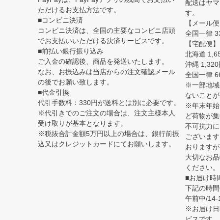
配送はヤマト
ただけるお支払方法です。
す。
■コンビニ決済
【メール便
コンビニ決済は、全国の主要なコンビニ店頭
全国一律 3
でお支払いいただける決済サービスです。
【宅配便】
■前払い銀行振り込み
北海道 1,6
ご入金の確認後、商品を発送いたします。
沖縄 1,32
なお、お振込みは当店からの注文確認メール
全国一律 6
の後でお願い致します。
※一部地域
■代金引換
ないことが
代引手数料：330円が送料とは別に必要です。
※年末年始
※代引きでのご注文の場合は、注文主様本人
ど荷物が集
受け取りが基本となります。
不可抗力に
※税抜合計金額5万円以上の場合は、銀行前振
ございます
込又はクレジットカードにてお願いします。
おりますが
大切なお品
ください。
■お届け時
下記の時間
午前中/14-1
※お届け日
ビスです。