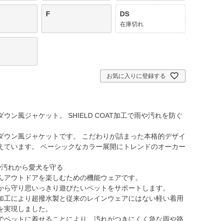
F
DS
在庫切れ
お気に入りに登録する
ン風ジャケット。 SHIELD COAT加工で雨や汚れを防ぐ
ダウン風ジャケットです。 こだわりが詰まった本格的デザイ
えています。 ベーシックなカラー展開にトレンドのオーカー
雨や汚れから愛犬を守る
んアウトドアを楽しむための機能ウェアです。
から守り思いっきり遊びたいペットをサポートします。
加工により超撥水製と従来のレインウェアにはない軽い着用
を実現しました。
でペットに着せることにより、汚れがつきにくく急な雨や路