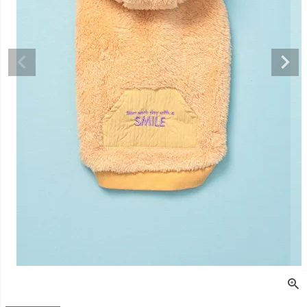
デュロイシャツ
スーパーベー君 クー
寝そべりアニマルト
バイカラ
ルプラスタンクトッ
レーナー ゼブラ
ー COCO
プ GREEN
価格
¥
3,520
販売価格
¥
2,860
販売価格
税込
税込
販売価格
¥
3,025
税込
〜
〜
〜
細を見る
詳細を見る
詳細を
詳細を見る