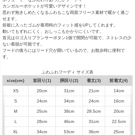
カンガルーポケットが可愛いデザインです！
思わず抱きしめたくなるふわもこな両面フリース素材で暖かく過ご
せます。
前裾に入ったゴムが着用時のフィット感をUPしてくれます。
動いてもずれにくく、おしっこもかかりにくいです。
首元はロゴ入りプランサーボタン1個で開閉が可能で、ストレスの少
ない着脱が可能です。
フードの後ろにはリード穴が開いているので、お散歩時に便利で
す。
ふわふわフーディ サイズ表
size(cm)
首回り(1)
胴回り(2)
着丈(3)
前着丈(4)
XS
20cm
31cm
21cm
14cm
S
24cm
34cm
24cm
16cm
M
25cm
38cm
28.5cm
20cm
L
28cm
46cm
31cm
22.5cm
XL
34cm
53cm
36cm
25cm