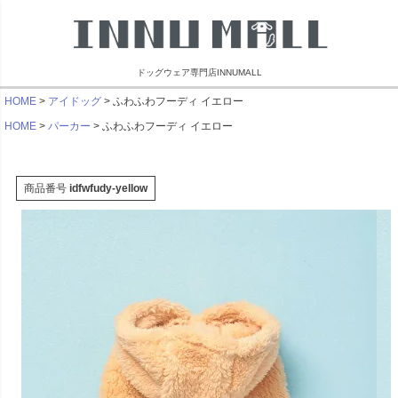
ドッグウェア専門店INNUMALL
HOME
アイドッグ
ふわふわフーディ イエロー
HOME
パーカー
ふわふわフーディ イエロー
商品番号
idfwfudy-yellow
リンブラザーズ
ビーチェホリック
ライフライク
マンダリン