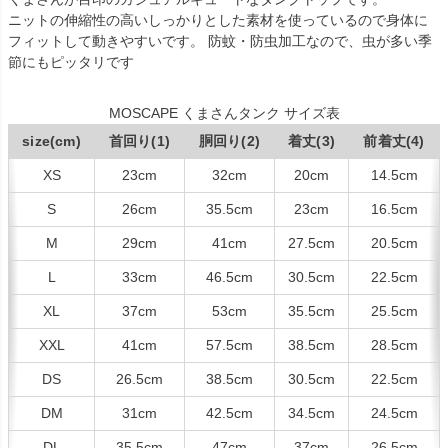
ニットの伸縮性の高いしっかりとした素材を使っているので身体に
フィットして動きやすいです。 防蚊・防虫加工なので、虫が多い季
節にもピッタリです
MOSCAPE くまさんタンク サイズ表
size(cm)
首回り(1)
胴回り(2)
着丈(3)
前着丈(4)
XS
23cm
32cm
20cm
14.5cm
S
26cm
35.5cm
23cm
16.5cm
M
29cm
41cm
27.5cm
20.5cm
L
33cm
46.5cm
30.5cm
22.5cm
XL
37cm
53cm
35.5cm
25.5cm
XXL
41cm
57.5cm
38.5cm
28.5cm
DS
26.5cm
38.5cm
30.5cm
22.5cm
DM
31cm
42.5cm
34.5cm
24.5cm
DL
35.5cm
47cm
37cm
26.5cm