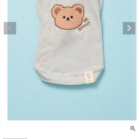
デュロイシャツ
スーパーベー君 クー
寝そべりアニマルト
バイカラ
ルプラスタンクトッ
レーナー ゼブラ
ー COCO
プ GREEN
価格
¥
3,520
販売価格
¥
2,860
販売価格
税込
税込
販売価格
¥
3,025
税込
〜
〜
〜
細を見る
詳細を見る
詳細を
詳細を見る