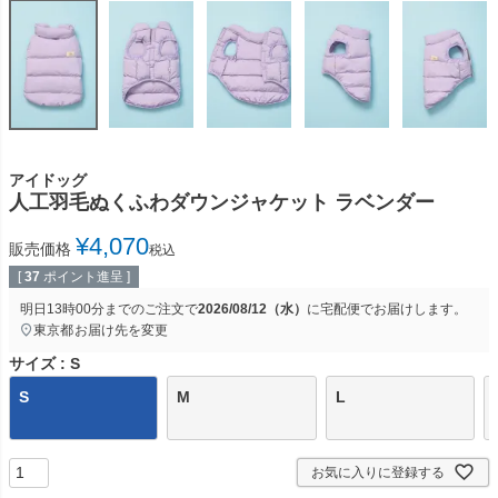
アイドッグ
人工羽毛ぬくふわダウンジャケット ラベンダー
¥
4,070
販売価格
税込
[
37
ポイント進呈 ]
明日
13時00分
までのご注文で
2026/08/12（水）
に
宅配便
でお届けします。
東京都
お届け先を変更
サイズ
S
S
M
L
お気に入りに登録する