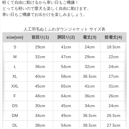
軽くて自由に動けるから寒い日もご機嫌！
とっても軽いので愛犬も楽しく自由に動けます。
寒い日もご機嫌でお出かけを楽しみましょう。
人工羽毛ぬくふわダウンジャケット サイズ表
size(cm)
首回り(1)
胴回り(2)
着丈(3)
前着丈(4)
S
29cm
41cm
24cm
18.5cm
M
32cm
47cm
29cm
22cm
L
36cm
54cm
32cm
24cm
XL
40cm
58cm
36.5cm
27cm
XXL
45cm
65cm
41cm
31cm
F
48cm
64cm
36cm
26cm
DS
30cm
45cm
34cm
24cm
DM
34cm
49cm
36.5cm
26.5cm
DL
38cm
54cm
38.5cm
27.5cm