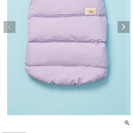
デュロイシャツ
スーパーベー君 クー
寝そべりアニマルト
バイカラ
ルプラスタンクトッ
レーナー ゼブラ
ー COCO
プ GREEN
価格
¥
3,520
販売価格
¥
2,860
販売価格
税込
税込
販売価格
¥
3,025
税込
〜
〜
〜
細を見る
詳細を見る
詳細を
詳細を見る