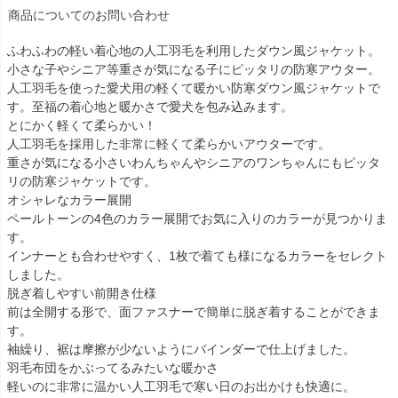
商品についてのお問い合わせ
ふわふわの軽い着心地の人工羽毛を利用したダウン風ジャケット。
小さな子やシニア等重さが気になる子にピッタリの防寒アウター。
人工羽毛を使った愛犬用の軽くて暖かい防寒ダウン風ジャケットで
す。至福の着心地と暖かさで愛犬を包み込みます。
とにかく軽くて柔らかい！
人工羽毛を採用した非常に軽くて柔らかいアウターです。
重さが気になる小さいわんちゃんやシニアのワンちゃんにもピッタ
リの防寒ジャケットです。
オシャレなカラー展開
ペールトーンの4色のカラー展開でお気に入りのカラーが見つかりま
す。
インナーとも合わせやすく、1枚で着ても様になるカラーをセレクト
しました。
脱ぎ着しやすい前開き仕様
前は全開する形で、面ファスナーで簡単に脱ぎ着することができま
す。
袖繰り、裾は摩擦が少ないようにバインダーで仕上げました。
羽毛布団をかぶってるみたいな暖かさ
軽いのに非常に温かい人工羽毛で寒い日のお出かけも快適に。