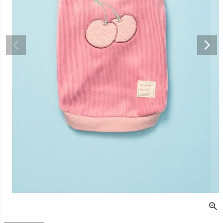
デュロイシャツ
スーパーベー君 クー
寝そべりアニマルト
バイカラ
ルプラスタンクトッ
レーナー ゼブラ
ー COCO
プ GREEN
価格
¥
3,520
販売価格
¥
2,860
販売価格
税込
税込
販売価格
¥
3,025
税込
〜
〜
〜
細を見る
詳細を見る
詳細を
詳細を見る