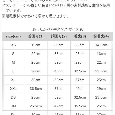
パステルトーンの優しい色合いのベロア風の素材感ある生地を使用
しています。
裏起毛素材でかわいく暖かく過ごせます。
あったかkawaiiタンク サイズ表
size(cm)
首回り(1)
胴回り(2)
着丈(3)
前着丈(4)
XS
19cm
30cm
22cm
14.5cm
S
22cm
35cm
25cm
16cm
M
25cm
39cm
29cm
22cm
L
28cm
45cm
32.5cm
22.5cm
XL
32cm
52cm
37cm
25cm
XXL
36.5cm
57cm
40cm
29cm
DS
23cm
39cm
32.5cm
23.5cm
DM
26.5cm
42cm
35.5cm
25cm
DL
30cm
46cm
38cm
27cm