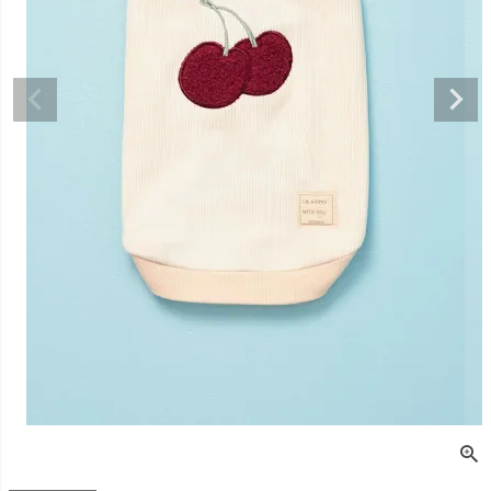
デュロイシャツ
スーパーベー君 クー
寝そべりアニマルト
バイカラ
ルプラスタンクトッ
レーナー ゼブラ
ー COCO
プ GREEN
価格
¥
3,520
販売価格
¥
2,860
販売価格
税込
税込
販売価格
¥
3,025
税込
〜
〜
〜
細を見る
詳細を見る
詳細を
詳細を見る