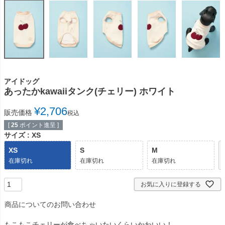
アイドッグ
あったかkawaiiタンク(チェリー) ホワイト
¥
2,706
販売価格
税込
[
25
ポイント進呈 ]
サイズ
XS
XS
S
M
在庫切れ
在庫切れ
在庫切れ
お気に入りに登録する
商品についてのお問い合わせ
もこもこチェリーが食べちゃいたいくらいかわいい！