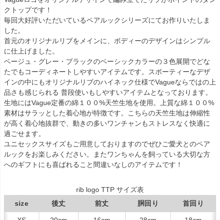
クトップです！
毎回大好評いただいているペアルックシリーズにてお作りいたしま
した。
首元のオリジナルリブをメインに、ボディーのデザインはシンプル
に仕上げました。
ベージュ・グレー・ブラックのベーシックカラーの３色展開でどな
たでもコーディネートしやすいアイテムです。スポーティーなデザ
インの中にもオリジナルリブのハイネック仕様でVagueならではの上
品さも感じられる 普段使いもしやすいアイテムとなっております。
生地にはVague定番の綿１００%天竺生地を使用。上質な綿１００%
素材はサラッとした着心地が特徴です。こちらの天竺生地は伸縮性
が高く着心地抜群で、動きの多いワンチャンもストレスなく快適に
過ごせます。
ユニセックスサイズもご用意しておりますのでぜひご愛犬とのペア
ルックをお楽しみください。またワンちゃんを飼っている大切な方
へのギフトにも喜ばれること間違いなしのアイテムです！
rib logo TTP サイズ表
size
後丈
前丈
胴回り
首回り
XS
20cm
16cm
28cm
18cm