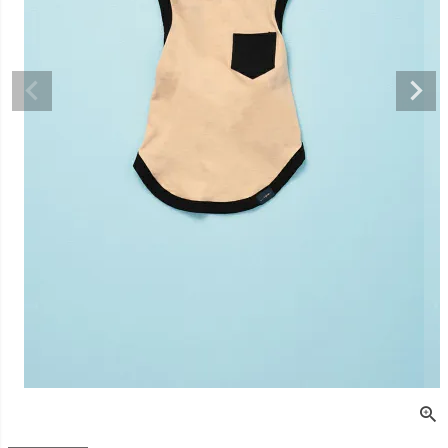
デュロイシャツ
スーパーベー君 クー
寝そべりアニマルト
バイカラ
ルプラスタンクトッ
レーナー ゼブラ
ー COCO
プ GREEN
価格
¥
3,520
販売価格
¥
2,860
販売価格
税込
税込
販売価格
¥
3,025
税込
〜
〜
〜
細を見る
詳細を見る
詳細を
詳細を見る