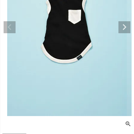
デュロイシャツ
スーパーベー君 クー
寝そべりアニマルト
バイカラ
ルプラスタンクトッ
レーナー ゼブラ
ー COCO
プ GREEN
価格
¥
3,520
販売価格
¥
2,860
販売価格
税込
税込
販売価格
¥
3,025
税込
〜
〜
〜
細を見る
詳細を見る
詳細を
詳細を見る