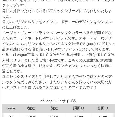
クトップです！
毎回大好評いただいているペアルックシリーズにてお作りいたしま
した。
首元のオリジナルリブをメインに、ボディーのデザインはシンプル
に仕上げました。
ベージュ・グレー・ブラックのベーシックカラーの３色展開でどな
たでもコーディネートしやすいアイテムです。スポーティーなデザ
インの中にもオリジナルリブのハイネック仕様でVagueならではの上
品さも感じられる 普段使いもしやすいアイテムとなっております。
生地にはVague定番の綿１００%天竺生地を使用。上質な綿１００%
素材はサラッとした着心地が特徴です。こちらの天竺生地は伸縮性
が高く着心地抜群で、動きの多いワンチャンもストレスなく快適に
過ごせます。
ユニセックスサイズもご用意しておりますのでぜひご愛犬とのペア
ルックをお楽しみください。またワンちゃんを飼っている大切な方
へのギフトにも喜ばれること間違いなしのアイテムです！
rib logo TTP サイズ表
size
後丈
前丈
胴回り
首回り
XS
20cm
16cm
28cm
18cm