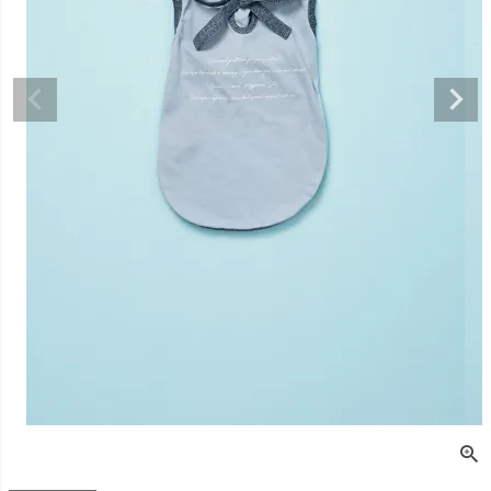
デュロイシャツ
スーパーベー君 クー
寝そべりアニマルト
バイカラ
ルプラスタンクトッ
レーナー ゼブラ
ー COCO
プ GREEN
価格
¥
3,520
販売価格
¥
2,860
販売価格
税込
税込
販売価格
¥
3,025
税込
〜
〜
〜
細を見る
詳細を見る
詳細を
詳細を見る