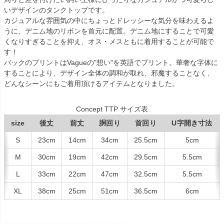
いデザインのタンクトップです。
カジュアルな雰囲気の中にちょっとドレッシーな気分を味わえるよ
うに、デニム地のリボンを首元に配置。デニム地にすることで可愛
くなりすぎることを抑え、オス・メスともに着用することが可能で
す！
バックのプリントはVagueの"想い"を英語でプリント。華奢な字体に
することにより、デザイン全体の調和が取れ、邪魔することなく、
どんなシーンにもご着用頂けるアイテムとなりました。
Concept TTP サイズ表
size
後丈
前丈
胴回り
首回り
U字開き寸法
S
23cm
14cm
34cm
25.5cm
5cm
M
30cm
19cm
42cm
29.5cm
5.5cm
L
33cm
22cm
47cm
32.5cm
5.5cm
XL
38cm
25cm
51cm
36.5cm
6cm