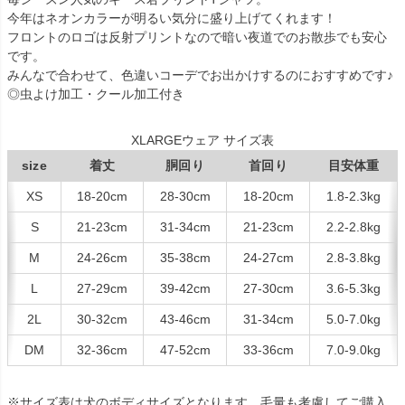
今年はネオンカラーが明るい気分に盛り上げてくれます！
フロントのロゴは反射プリントなので暗い夜道でのお散歩でも安心
です。
みんなで合わせて、色違いコーデでお出かけするのにおすすめです♪
◎虫よけ加工・クール加工付き
XLARGEウェア サイズ表
size
着丈
胴回り
首回り
目安体重
XS
18-20cm
28-30cm
18-20cm
1.8-2.3kg
S
21-23cm
31-34cm
21-23cm
2.2-2.8kg
M
24-26cm
35-38cm
24-27cm
2.8-3.8kg
L
27-29cm
39-42cm
27-30cm
3.6-5.3kg
2L
30-32cm
43-46cm
31-34cm
5.0-7.0kg
DM
32-36cm
47-52cm
33-36cm
7.0-9.0kg
※サイズ表は犬のボディサイズとなります。毛量も考慮してご購入