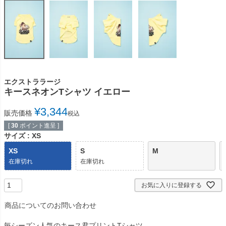
エクストララージ
キースネオンTシャツ イエロー
¥
3,344
販売価格
税込
[
30
ポイント進呈 ]
サイズ
XS
XS
S
M
在庫切れ
在庫切れ
お気に入りに登録する
商品についてのお問い合わせ
毎シーズン人気のキース君プリントTシャツ。