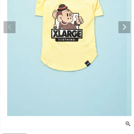
デュロイシャツ
スーパーベー君 クー
寝そべりアニマルト
バイカラ
ルプラスタンクトッ
レーナー ゼブラ
ー COCO
プ GREEN
価格
¥
3,520
販売価格
¥
2,860
販売価格
税込
税込
販売価格
¥
3,025
税込
〜
〜
〜
細を見る
詳細を見る
詳細を
詳細を見る