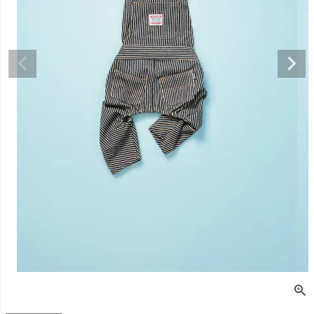
デュロイシャツ
スーパーベー君 クー
寝そべりアニマルト
バイカラ
ルプラスタンクトッ
レーナー ゼブラ
ー COCO
プ GREEN
価格
¥
3,520
販売価格
¥
2,860
販売価格
税込
税込
販売価格
¥
3,025
税込
〜
〜
〜
細を見る
詳細を見る
詳細を
詳細を見る