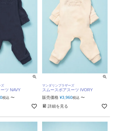
ーズ
マンダリンブラザーズ
ツ NAVY
スムースボアスーツ IVORY
60
〜
販売価格
¥
3,960
〜
税込
税込
詳細を見る