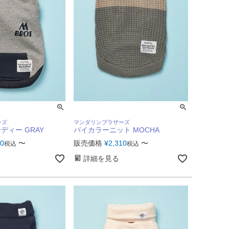
ーズ
マンダリンブラザーズ
ディー GRAY
バイカラーニット MOCHA
00
〜
販売価格
¥
2,310
〜
税込
税込
詳細を見る