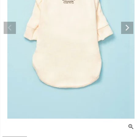
デュロイシャツ
スーパーベー君 クー
寝そべりアニマルト
バイカラ
ルプラスタンクトッ
レーナー ゼブラ
ー COCO
プ GREEN
価格
¥
3,520
販売価格
¥
2,860
販売価格
税込
税込
販売価格
¥
3,025
税込
〜
〜
〜
細を見る
詳細を見る
詳細を
詳細を見る