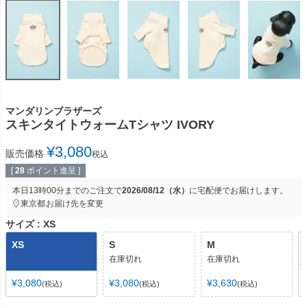
マンダリンブラザーズ
スキンタイトウォームTシャツ IVORY
¥
3,080
販売価格
税込
[
28
ポイント進呈 ]
本日
13時00分
までのご注文で
2026/08/12（水）
に
宅配便
でお届けします。
東京都
お届け先を変更
サイズ
XS
XS
S
M
在庫切れ
在庫切れ
¥
3,080
¥
3,080
¥
3,630
税込
税込
税込